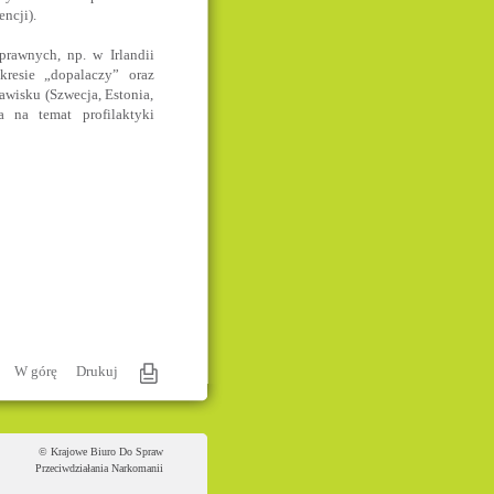
ncji).
prawnych, np. w Irlandii
kresie „dopalaczy” oraz
awisku (Szwecja, Estonia,
a na temat profilaktyki
W górę
Drukuj
© Krajowe Biuro Do Spraw
Przeciwdziałania Narkomanii