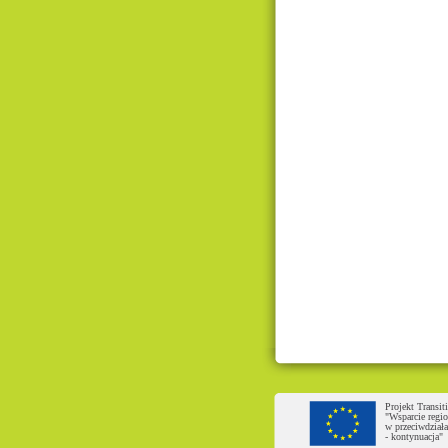
Projekt Transi
"Wsparcie regio
w przeciwdział
- kontynuacja"