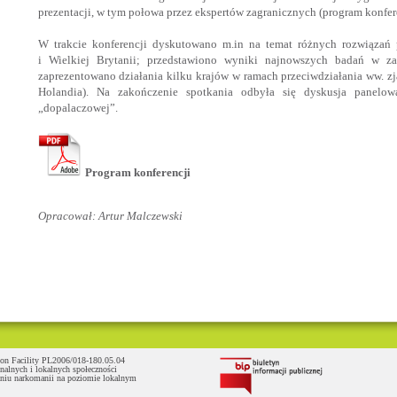
prezentacji, w tym połowa przez ekspertów zagranicznych (program konfere
W trakcie konferencji dyskutowano m.in na temat różnych rozwiązań 
i Wielkiej Brytanii; przedstawiono wyniki najnowszych badań w za
zaprezentowano działania kilku krajów w ramach przeciwdziałania ww. zj
Holandia). Na zakończenie spotkania odbyła się dyskusja panelow
„dopalaczowej”.
Program konferencji
Opracował: Artur Malczewski
tion Facility PL2006/018-180.05.04
nalnych i lokalnych społeczności
aniu narkomanii na poziomie lokalnym