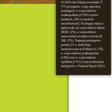
W 2010 roku Policja stwierdziła 72
375 przestępstw, z tego najwięcej
przestępstw w województwie
wielkopolskim (12 855 czynów
karalnych, 18% wszystkich
stwierdzonych). Na drugim miejscu
uplasowało się województwo śląskie
(8628, 12%), a województwo
mazowieckie na miejscu trzecim (8
348, 12%). Najmniej przestępstw,
poniżej 2% w skali kraju,
zarejestrowano na Podlasiu (1 179),
w województwie podkarpackim
(1392) oraz w województwie
opolskim (1711). (więcej informacji
dostępnych w National Report 2011).