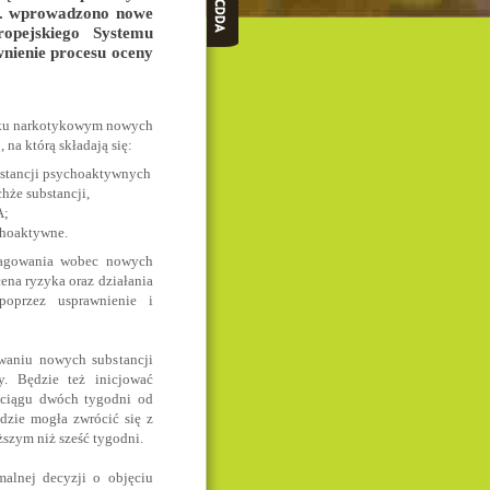
r. wprowadzono nowe
opejskiego Systemu
nienie procesu oceny
ynku narkotykowym nowych
na którą składają się:
bstancji psychoaktywnych
hże substancji,
A;
choaktywne.
reagowania wobec nowych
cena ryzyka oraz działania
 poprzez usprawnienie i
aniu nowych substancji
y. Będzie też inicjować
 ciągu dwóch tygodni od
dzie mogła zwrócić się z
ższym niż sześć tygodni.
alnej decyzji o objęciu