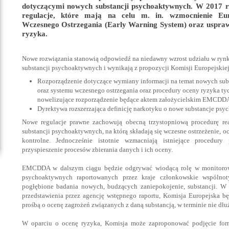
dotyczącymi nowych substancji psychoaktywnych. W 2017 
regulacje, które mają na celu m. in. wzmocnienie Eur
Wczesnego Ostrzegania (Early Warning System) oraz uspraw
ryzyka.
Nowe rozwiązania stanowią odpowiedź na niedawny wzrost udziału w r
substancji psychoaktywnych i wynikają z propozycji Komisji Europejskiej, 
Rozporządzenie dotyczące wymiany informacji na temat nowych su
oraz systemu wczesnego ostrzegania oraz procedury oceny ryzyka tyc
nowelizujące rozporządzenie będące aktem założycielskim EMCDD
Dyrektywa rozszerzająca definicję narkotyku o nowe substancje psy
Nowe regulacje prawne zachowują obecną trzystopniową procedurę 
substancji psychoaktywnych, na którą składają się wczesne ostrzeżenie, o
kontrolne. Jednocześnie istotnie wzmacniają istniejące procedury
przyspieszenie procesów zbierania danych i ich oceny.
EMCDDA w dalszym ciągu będzie odgrywać wiodącą rolę w monitorow
psychoaktywnych raportowanych przez kraje członkowskie wspólnot
pogłębione badania nowych, budzących zaniepokojenie, substancji. W
przedstawienia przez agencję wstępnego raportu, Komisja Europejska bę
prośbą o ocenę zagrożeń związanych z daną substancją, w terminie nie dłu
W oparciu o ocenę ryzyka, Komisja może zaproponować podjęcie form