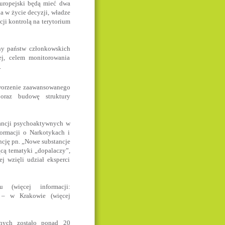
Europejski będą mieć dwa
ia w życie decyzji, władze
cji kontrolą na terytorium
ny państw członkowskich
ej, celem monitorowania
.
tworzenie zaawansowanego
oraz budowę struktury
ancji psychoaktywnych w
ormacji o Narkotykach i
ję pn. „Nowe substancje
cą tematyki „dopalaczy”,
j wzięli udział eksperci
(więcej informacji:
 – w Krakowie (więcej
onych zostało ponad 20