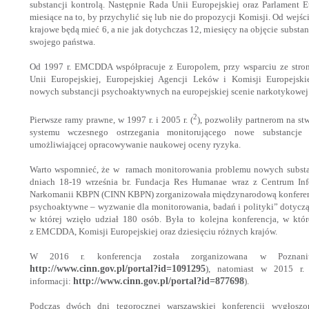
substancji kontrolą. Następnie Rada Unii Europejskiej oraz Parlament 
miesiące na to, by przychylić się lub nie do propozycji Komisji. Od wejśc
krajowe będą mieć 6, a nie jak dotychczas 12, miesięcy na objęcie substan
swojego państwa.
Od 1997 r. EMCDDA współpracuje z Europolem, przy wsparciu ze stro
Unii Europejskiej, Europejskiej Agencji Leków i Komisji Europejski
nowych substancji psychoaktywnych na europejskiej scenie narkotykowej
2
Pierwsze ramy prawne, w 1997 r. i 2005 r. (
), pozwoliły partnerom na s
systemu wczesnego ostrzegania monitorującego nowe substancje 
umożliwiającej opracowywanie naukowej oceny ryzyka.
Warto wspomnieć, że w ramach monitorowania problemu nowych subst
dniach 18-19 września br. Fundacja Res Humanae wraz z Centrum Inf
Narkomanii KBPN (CINN KBPN) zorganizowała międzynarodową konferenc
psychoaktywne – wyzwanie dla monitorowania, badań i polityki” dotyczą
w której wzięło udział 180 osób. Była to kolejna konferencja, w które
z EMCDDA, Komisji Europejskiej oraz dziesięciu różnych krajów.
W 2016 r. konferencja została zorganizowana w Poznaniu 
http://www.cinn.gov.pl/portal?id=1091295
), natomiast w 2015 r.
informacji:
http://www.cinn.gov.pl/portal?id=877698
).
Podczas dwóch dni tegorocznej warszawskiej konferencji wygłosz