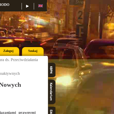
RODO
Konkurs
Konferencje
Zaloguj
Szukaj
a ds. Przeciwdziałania
hoaktywnych
 Nowych
iązaniami prawnymi