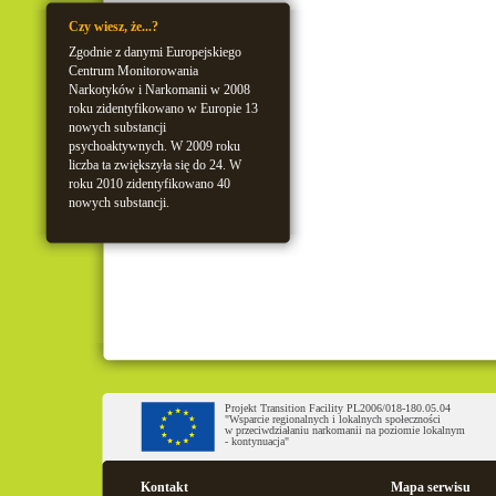
Czy wiesz, że...?
Zgodnie z danymi Europejskiego
Centrum Monitorowania
Narkotyków i Narkomanii w 2008
roku zidentyfikowano w Europie 13
nowych substancji
psychoaktywnych. W 2009 roku
liczba ta zwiększyła się do 24. W
roku 2010 zidentyfikowano 40
nowych substancji.
Projekt Transition Facility PL2006/018-180.05.04
"Wsparcie regionalnych i lokalnych społeczności
w przeciwdziałaniu narkomanii na poziomie lokalnym
- kontynuacja"
Kontakt
Mapa serwisu