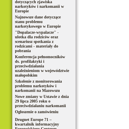
dotyczących zjawiska
narkotyków i narkomanii w
Europie
Najnowsze dane dotyczące
stanu problemu
narkotykowego w Europie
"Dopalacze-wypalacze" -
ulotka dla rodziców oraz
scenariusz spotkania z
rodzicami - materiały do
pobrania
Konferencja pełnomocników
ds. profilaktyki i
przeciwdziałania
uzależnieniom w województwie
małopolskim
Szkolenie z monitorowania
problemu narkotyków i
narkomanii na Mazowszu
Nowe zmiany w Ustawie z dnia
29 lipca 2005 roku o
przeciwdziałaniu narkomanii
Ogłoszenie o zamówieniu
Drugnet Europe 71 –
kwartalnik informacyjny
Europejskiego Centrum