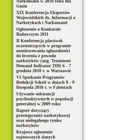
Narkomanii w 2010 roku dla
Gmin
XIX Konferencja Ekspertów
Wojewódzkich ds. Informacji o
Narkotykach i Narkomanii
Ogłoszenie o Konkursie
Badawczym 2011
II Konferencja placówek
uczestniczących w programie
monitorowania zgłaszalności
do leczenia z powodu
narkotyków (ang. Treatment
Demand Indicator TDI) 6 - 7
grudnia 2010 r. w Warszawie
VI Spotkanie Programów
Redukcji Szkód w dniach 8 - 9
listopada 2010 r. w Falentach
Używanie substancji
psychoaktywnych w populacji
generalnej w 2009 roku
Raport dotyczący
przestępczości narkotykowej
oraz nielegalnego rynku
narkotyków
Krajowe ogłoszenie
najnowszych danych