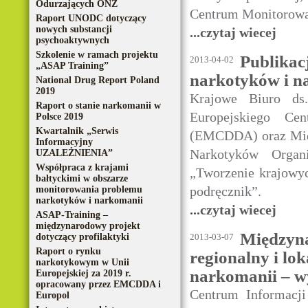
Odurzających ONZ
Centrum Monitorowa
Raport UNODC dotyczący
nowych substancji
...czytaj wiecej
psychoaktywnych
Szkolenie w ramach projektu
Publikac
2013-04-02
„ASAP Training”
narkotyków i n
National Drug Report Poland
2019
Krajowe Biuro ds.
Raport o stanie narkomanii w
Europejskiego Ce
Polsce 2019
Kwartalnik „Serwis
(EMCDDA) oraz Międ
Informacyjny
Narkotyków Organ
UZALEŻNIENIA”
Współpraca z krajami
„Tworzenie krajowy
bałtyckimi w obszarze
podręcznik”.
monitorowania problemu
narkotyków i narkomanii
...czytaj wiecej
ASAP-Training –
międzynarodowy projekt
Międzyna
dotyczący profilaktyki
2013-03-07
Raport o rynku
regionalny i lo
narkotykowym w Unii
narkomanii – wy
Europejskiej za 2019 r.
opracowany przez EMCDDA i
Centrum Informacji
Europol