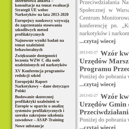
Internetowa ankieta –
Przeciwdziałania N
konsultacje na temat ewaluacji
Społecznej w Wars
Strategii UE wobec
Narkotyków na lata 2013-2020
Centrum Monitorowa
Europejscy naukowcy wzywają
konferencję pn. „K
do zaprzestania stosowania
szkodliwych metod
narkotyków i narkoma
profilaktycznych
...czytaj wiecej
Najnowsze wyniki badań na
temat uzależnień
behawioralnych
Wzór kwe
2013-02-27
Zwiększanie dostępności
Urzędów Marsza
leczenia WZW C dla osób
uzależnionych od narkotyków
Programu Przec
XV Konferencja programów
Poniżej do pobrania
redukcji szkód
Europejski Raport
...czytaj wiecej
Narkotykowy – dane dotyczące
Polski
Wzór kwe
2013-02-27
Budowanie skutecznej
profilaktyki uzależnień w
Urzędów Gmin d
Europie w oparciu o analizę
Przeciwdziałani
systemów profilaktycznych i
szeroko zakrojone szkolenia
Poniżej do pobrania
zawodowe – ASAP-Training
Nowe substancje
...czytaj wiecej