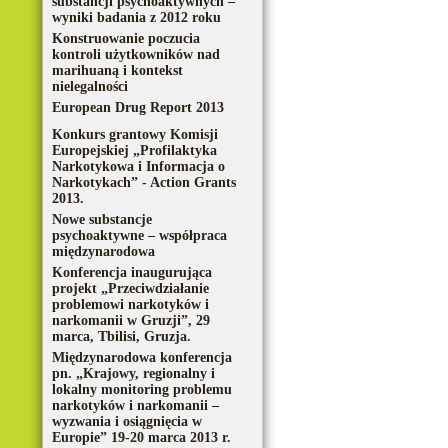
substancji psychoaktywnych –
wyniki badania z 2012 roku
Konstruowanie poczucia
kontroli użytkowników nad
marihuaną i kontekst
nielegalności
European Drug Report 2013
Konkurs grantowy Komisji
Europejskiej „Profilaktyka
Narkotykowa i Informacja o
Narkotykach” - Action Grants
2013.
Nowe substancje
psychoaktywne – współpraca
międzynarodowa
Konferencja inaugurująca
projekt „Przeciwdziałanie
problemowi narkotyków i
narkomanii w Gruzji”, 29
marca, Tbilisi, Gruzja.
Międzynarodowa konferencja
pn. „Krajowy, regionalny i
lokalny monitoring problemu
narkotyków i narkomanii –
wyzwania i osiągnięcia w
Europie” 19-20 marca 2013 r.