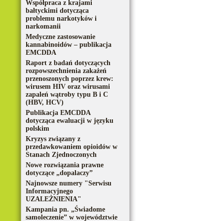
Współpraca z krajami
bałtyckimi dotycząca
problemu narkotyków i
narkomanii
Medyczne zastosowanie
kannabinoidów – publikacja
EMCDDA
Raport z badań dotyczących
rozpowszechnienia zakażeń
przenoszonych poprzez krew:
wirusem HIV oraz wirusami
zapaleń wątroby typu B i C
(HBV, HCV)
Publikacja EMCDDA
dotycząca ewaluacji w języku
polskim
Kryzys związany z
przedawkowaniem opioidów w
Stanach Zjednoczonych
Nowe rozwiązania prawne
dotyczące „dopalaczy”
Najnowsze numery "Serwisu
Informacyjnego
UZALEŻNIENIA"
Kampania pn. „Świadome
samoleczenie” w województwie