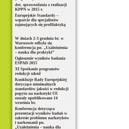
dot. sprawozdania z realizacji
KPPN w 2015 r.
Europejskie Standardy –
wsparcie dla specjalistów
zajmujących się profilaktyką
W dniach 2-3 grudnia br. w
Warszawie odbyła się
konferencja pn. „Uzależnienia
– nauka dla praktyki”
Ogłoszenie wyników badania
ESPAD 2015
XI Spotkanie programów
redukcji szkód
Konkluzje Rady Europejskiej
dotyczące minimalnych
standardów jakości w redukcji
popytu na narkotyki UE
zostały opublikowane 14
września br.
Konferencja dotycząca
prezentacji wyników badań w
zakresie problemu narkotyków
i narkomanii pn.
„Uzależnienia – nauka dla