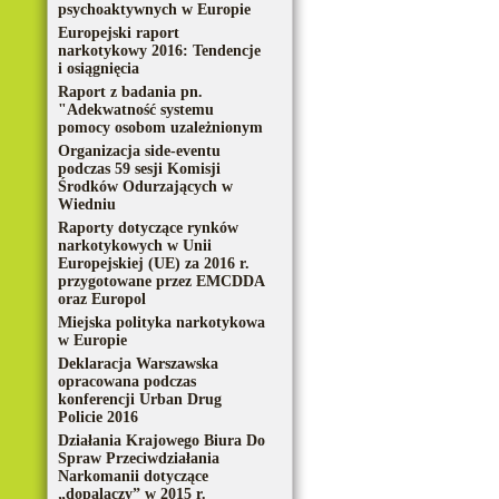
psychoaktywnych w Europie
Europejski raport
narkotykowy 2016: Tendencje
i osiągnięcia
Raport z badania pn.
"Adekwatność systemu
pomocy osobom uzależnionym
Organizacja side-eventu
podczas 59 sesji Komisji
Środków Odurzających w
Wiedniu
Raporty dotyczące rynków
narkotykowych w Unii
Europejskiej (UE) za 2016 r.
przygotowane przez EMCDDA
oraz Europol
Miejska polityka narkotykowa
w Europie
Deklaracja Warszawska
opracowana podczas
konferencji Urban Drug
Policie 2016
Działania Krajowego Biura Do
Spraw Przeciwdziałania
Narkomanii dotyczące
„dopalaczy” w 2015 r.