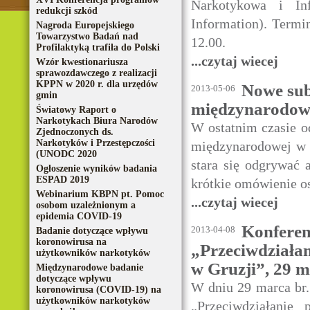
Narkotykowa i In
redukcji szkód
Information). Termin
Nagroda Europejskiego
Towarzystwo Badań nad
12.00.
Profilaktyką trafiła do Polski
...czytaj wiecej
Wzór kwestionariusza
sprawozdawczego z realizacji
KPPN w 2020 r. dla urzędów
Nowe sub
2013-05-06
gmin
międzynarodo
Światowy Raport o
Narkotykach Biura Narodów
W ostatnim czasie o
Zjednoczonych ds.
Narkotyków i Przestępczości
międzynarodowej w 
(UNODC 2020
stara się odgrywać 
Ogłoszenie wyników badania
ESPAD 2019
krótkie omówienie os
Webinarium KBPN pt. Pomoc
...czytaj wiecej
osobom uzależnionym a
epidemia COVID-19
Konferen
2013-04-08
Badanie dotyczące wpływu
koronowirusa na
„Przeciwdziała
użytkowników narkotyków
w Gruzji”, 29 ma
Międzynarodowe badanie
dotyczące wpływu
W dniu 29 marca br. 
koronowirusa (COVID-19) na
użytkowników narkotyków
„Przeciwdziałanie