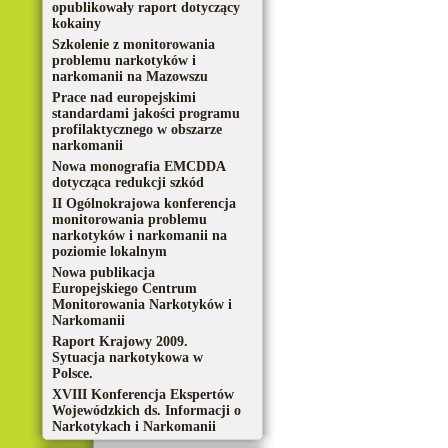
opublikowały raport dotyczący
kokainy
Szkolenie z monitorowania
problemu narkotyków i
narkomanii na Mazowszu
Prace nad europejskimi
standardami jakości programu
profilaktycznego w obszarze
narkomanii
Nowa monografia EMCDDA
dotycząca redukcji szkód
II Ogólnokrajowa konferencja
monitorowania problemu
narkotyków i narkomanii na
poziomie lokalnym
Nowa publikacja
Europejskiego Centrum
Monitorowania Narkotyków i
Narkomanii
Raport Krajowy 2009.
Sytuacja narkotykowa w
Polsce.
XVIII Konferencja Ekspertów
Wojewódzkich ds. Informacji o
Narkotykach i Narkomanii