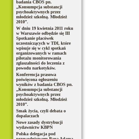
badania CBOS pn.
„Konsumpcja substancji
psychoaktywnych przez
młodzież szkolną. Młodzież
2010”.
W dniu 19 kwietnia 2011 roku
w Warszawie odbędzie się III
Spotkanie placówek
uczestniczących w TDI, które
wpisuje się w cykl spotkań
organizowanych w ramach
pilotażu monitorowania
zgłaszalności do leczenia z
powodu narkotyków.
Konferencja prasowa
poświęcona ogłoszeniu
wyników z badania CBOS pn.
„Konsumpcja substancji
psychoaktywnych przez
młodzież szkolną. Młodzież
2010”.
Smak życia, czyli debata o
dopalaczach
Nowe zasady dystrybucji
wydawnictw KBPN
Polska delegacja pod
przewodnictwem Pana Adama