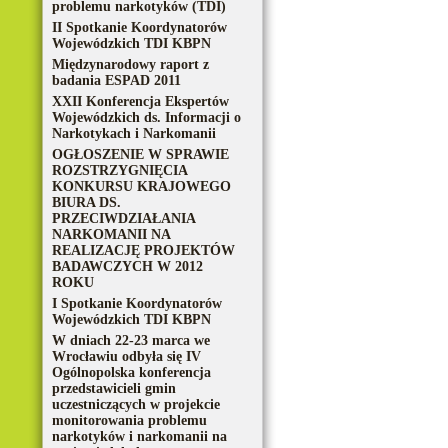
problemu narkotyków (TDI)
II Spotkanie Koordynatorów
Wojewódzkich TDI KBPN
Międzynarodowy raport z
badania ESPAD 2011
XXII Konferencja Ekspertów
Wojewódzkich ds. Informacji o
Narkotykach i Narkomanii
OGŁOSZENIE W SPRAWIE
ROZSTRZYGNIĘCIA
KONKURSU KRAJOWEGO
BIURA DS.
PRZECIWDZIAŁANIA
NARKOMANII NA
REALIZACJĘ PROJEKTÓW
BADAWCZYCH W 2012
ROKU
I Spotkanie Koordynatorów
Wojewódzkich TDI KBPN
W dniach 22-23 marca we
Wrocławiu odbyła się IV
Ogólnopolska konferencja
przedstawicieli gmin
uczestniczących w projekcie
monitorowania problemu
narkotyków i narkomanii na