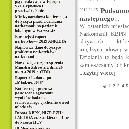
psychoaktywne w Europie -
Skala zjawiska i
Podsumow
2013-01-15
przeciwdziałanie
następnego...
Międzynarodowa konferencja
dotycząca przeciwdziałania
W ostatnich miesią
narkomanii na poziomie
lokalnym w Warszawie
Narkomanii KBPN w
Europejski raport
aktywności, któ
narkotykowy 2019 ANKIETA
Najnowsze dane dotyczące
międzynarodowej w 
problemu narkotyków i
Działania te będą 
narkomanii
Nowelizacja rozporządzenia
zamieszczamy ich kr
Ministra Zdrowia z dnia 26
...czytaj wiecej
marca 2019 r. (TDI)
Raport z badania pn.
„Młodzież 2018”
1
2
3
4
Konferencja prasowa
poświęcona ogłoszeniu
wyników badania
realizowanego cyklicznie wśród
młodzieży.
Debata KBPN, NIZP-PZH i
EMCDDA oraz ankieta on-line
dotycząca HCV
III Międzynarodowa