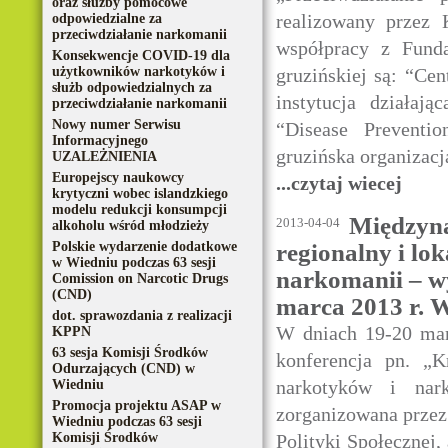
oraz służby pomocowe
realizowany przez 
odpowiedzialne za
przeciwdziałanie narkomanii
współpracy z Funda
Konsekwencje COVID-19 dla
użytkowników narkotyków i
gruzińskiej są: “Cen
służb odpowiedzialnych za
instytucja działaj
przeciwdziałanie narkomanii
Nowy numer Serwisu
“Disease Preventio
Informacyjnego
gruzińska organizacj
UZALEŻNIENIA
Europejscy naukowcy
...czytaj wiecej
krytyczni wobec islandzkiego
modelu redukcji konsumpcji
Międzyna
2013-04-04
alkoholu wśród młodzieży
Polskie wydarzenie dodatkowe
regionalny i lo
w Wiedniu podczas 63 sesji
narkomanii – wy
Comission on Narcotic Drugs
(CND)
marca 2013 r. 
dot. sprawozdania z realizacji
W dniach 19-20 mar
KPPN
63 sesja Komisji Środków
konferencja pn. „K
Odurzających (CND) w
narkotyków i nar
Wiedniu
Promocja projektu ASAP w
zorganizowana prze
Wiedniu podczas 63 sesji
Komisji Środków
Polityki Społecznej,