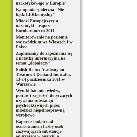
narkotykowego w Europie”
Kampania społeczna "Nie
bądź LEKkomyślny"
Młodzi Europejczycy a
narkotyki – raport
Eurobarometru 2011
Monitorowanie na poziomie
wojewódzkim we Włoszech i w
Polsce
Zapraszamy do zapoznania się
z notatką informacyjną na
temat „dopalaczy”.
Polish Reitox Academy on
Treatment Demand Indicator,
13-14 października 2011 w
Warszawie
Wyniki badania wiedzy,
postaw i zagrożeń dotyczących
używania substancji
psychoaktywnych przez
młodzież niepełnosprawną
wzrokowo
Raport z badań nad
oszacowaniem liczby osób
zażywających substancje
odurzające w oparciu o