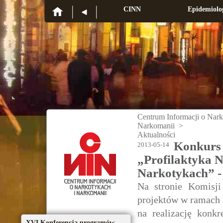
CINN
Epidemiolo
Centrum Informacji o Nark
Narkomanii
>
Aktualności
Konkurs 
2013-05-14
„Profilaktyka 
Narkotykach” - 
Na stronie Komisji
projektów w ramach 
na realizację konk
XVI Konferencja programów