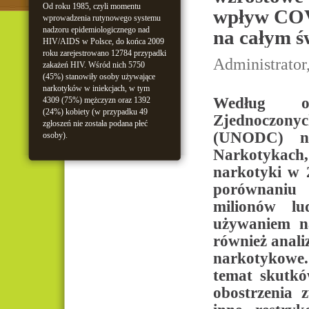
Od roku 1985, czyli momentu
wpływ COV
wprowadzenia rutynowego systemu
nadzoru epidemiologicznego nad
na całym ś
HIV/AIDS w Polsce, do końca 2009
roku zarejestrowano 12784 przypadki
Administrator
zakażeń HIV. Wśród nich 5750
(45%) stanowiły osoby używające
narkotyków w iniekcjach, w tym
Według o
4309 (75%) mężczyzn oraz 1392
(24%) kobiety (w przypadku 49
Zjednoczony
zgłoszeń nie została podana płeć
(UNODC) na
osoby).
Narkotykach
narkotyki w 
porównaniu 
milionów lu
używaniem n
również anal
narkotykowe.
temat skutkó
obostrzenia 