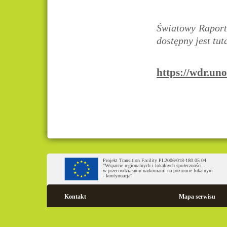
Światowy Raport
dostępny jest tut
https://wdr.un
Projekt Transition Facility PL2006/018-180.05.04
"Wsparcie regionalnych i lokalnych społeczności
w przeciwdziałaniu narkomanii na poziomie lokalnym
- kontynuacja"
Kontakt
Mapa serwisu