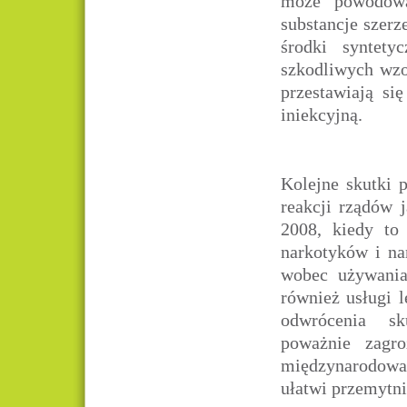
może powodowa
substancje szerz
środki syntety
szkodliwych wzo
przestawiają si
iniekcyjną.
Kolejne skutki 
reakcji rządów 
2008, kiedy to
narkotyków i na
wobec używania
również usługi l
odwrócenia s
poważnie zagro
międzynarodowa
ułatwi przemytn