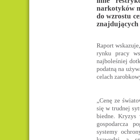
inne restry
narkotyków na
do wzrostu ce
znajdujących 
Raport wskazuje,
rynku pracy ws
najboleśniej dot
podatną na używ
celach zarobkow
„Cenę ze świato
się w trudnej sy
biedne. Kryzys
gospodarcza po
systemy ochrony
krawędzi a sp