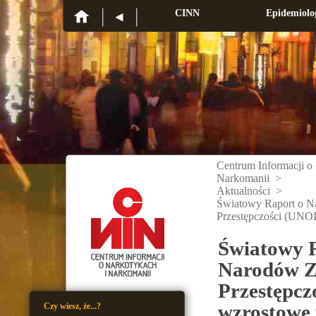
CINN
Epidemiolo
Centrum Informacji o
Narkomanii
>
Aktualności
>
Światowy Raport o N
Przestępczości (UN
Światowy 
Narodów Z
Przestępcz
wzrostowe 
Czy wiesz, że...?