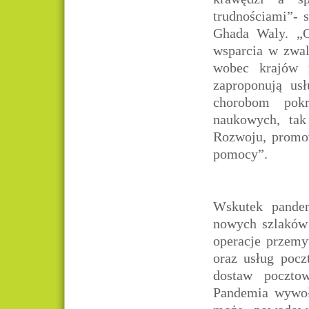
trudnościami”-
Ghada Waly. „O
wsparcia w zwal
wobec krajów r
zaproponują usł
chorobom pok
naukowych, ta
Rozwoju, promow
pomocy”.
Wskutek pande
nowych szlaków
operacje przemy
oraz usług poc
dostaw poczto
Pandemia wywoł