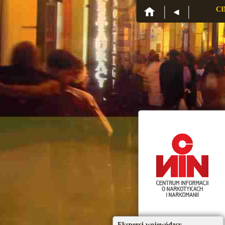
CI
Eksperci wojewódzcy