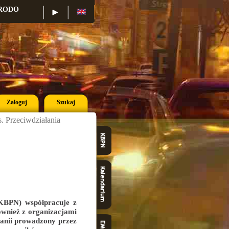
RODO
Konkurs
Konferencje
Zaloguj
Szukaj
. Przeciwdziałania
KBPN) współpracuje z
ównież z organizacjami
anii prowadzony przez