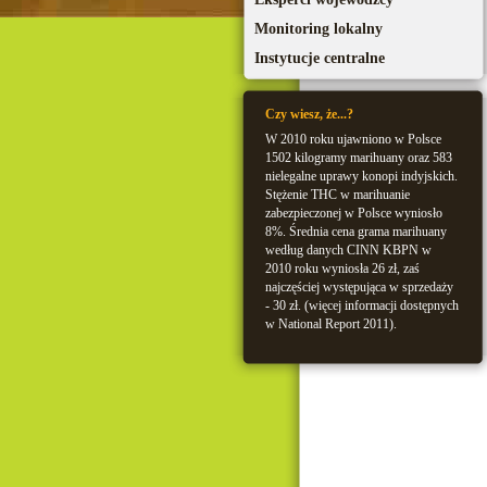
Monitoring lokalny
Instytucje centralne
Czy wiesz, że...?
W 2010 roku ujawniono w Polsce
1502 kilogramy marihuany oraz 583
nielegalne uprawy konopi indyjskich.
Stężenie THC w marihuanie
zabezpieczonej w Polsce wyniosło
8%. Średnia cena grama marihuany
według danych CINN KBPN w
2010 roku wyniosła 26 zł, zaś
najczęściej występująca w sprzedaży
- 30 zł. (więcej informacji dostępnych
w National Report 2011).