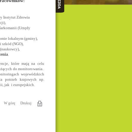
pracowników:
y Instytut Zdrowia
ji),
Narkomanii (Urzędy
omie lokalnym (gminy),
i szkód (NGO),
 (naukowcy),
zenia
.
ncje, które mają na celu
łużących do monitorowania.
nitoringach wojewódzkich
la potrzeb krajowych np.
, jak i europejskich.
W górę
Drukuj