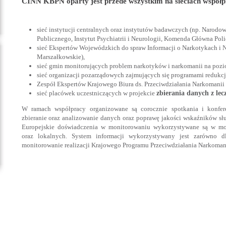
CINN KBPN oparty jest przede wszystkim na sieciach współ
sieć instytucji centralnych oraz instytutów badawczych (np. Narodow
Publicznego, Instytut Psychiatrii i Neurologii, Komenda Główna Polic
sieć Ekspertów Wojewódzkich do spraw Informacji o Narkotykach i 
Marszałkowskie),
sieć gmin monitorujących problem narkotyków i narkomanii na pozi
sieć organizacji pozarządowych zajmujących się programami redukcj
Zespół Ekspertów Krajowego Biura ds. Przeciwdziałania Narkomanii
sieć placówek uczestniczących w projekcie
zbierania danych z lec
W ramach współpracy organizowane są corocznie spotkania i konfere
zbieranie oraz analizowanie danych oraz poprawę jakości wskaźników s
Europejskie doświadczenia w monitorowaniu wykorzystywane są w mo
oraz lokalnych. System informacji wykorzystywany jest zarówno d
monitorowanie realizacji Krajowego Programu Przeciwdziałania Narkomanii