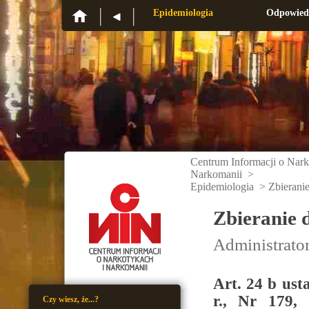
CINN
Epidemiologia
Odpowied
Centrum Informacji o Nark
Narkomanii
>
Epidemiologia
>
Zbieranie
Zbieranie 
Administrato
Art. 24 b ust
r., Nr 179, 
Czy wiesz, że...?