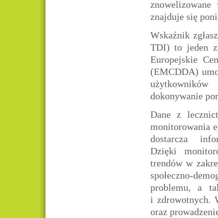
znowelizowane 
znajduje się pon
Wskaźnik zgłasz
TDI) to jeden 
Europejskie Ce
(EMCDDA) umożli
użytkowników 
dokonywanie por
Dane z lecznic
monitorowania e
dostarcza infor
Dzięki monitor
trendów w zakr
społeczno-dem
problemu, a ta
i zdrowotnych. 
oraz prowadzenie