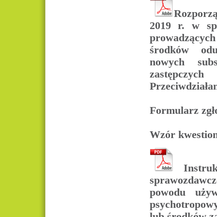
Rozporzą
2019 r. w sp
prowadzących l
środków odur
nowych subs
zastępczy
Przeciwdziała
Formularz zgł
Wzór kwestion
Instru
sprawozdawcz
powodu używa
psychotropow
lub środków z