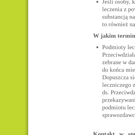
Jeśli osoby, 
leczenia z p
substancją na
to również n
W jakim termini
Podmioty lec
Przeciwdział
zebrane w da
do końca mie
Dopuszcza si
leczniczego
ds. Przeciwd
przekazywani
podmiotu lec
sprawozdawc
Kontakt w spr