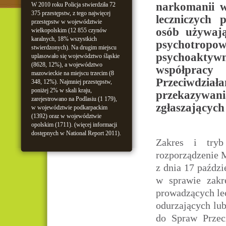
narkomanii w
W 2010 roku Policja stwierdziła 72
375 przestępstw, z tego najwięcej
leczniczych 
przestępstw w województwie
osób używają
wielkopolskim (12 855 czynów
karalnych, 18% wszystkich
psychotr
stwierdzonych). Na drugim miejscu
psychoakty
uplasowało się województwo śląskie
(8628, 12%), a województwo
współprac
mazowieckie na miejscu trzecim (8
Przeciwdziała
348, 12%). Najmniej przestępstw,
poniżej 2% w skali kraju,
przekazywan
zarejestrowano na Podlasiu (1 179),
zgłaszających 
w województwie podkarpackim
(1392) oraz w województwie
opolskim (1711). (więcej informacji
dostępnych w National Report 2011).
Zakres i tryb
rozporządzenie 
z dnia 17 paździ
w sprawie zakr
prowadzących lec
odurzających lu
do Spraw Przeci