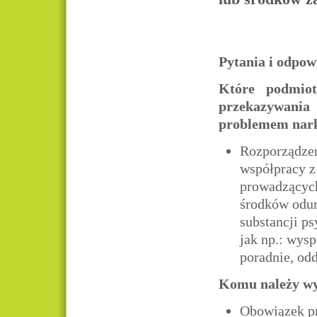
Pytania i odpow
Które podmiot
przekazywania
problemem nar
Rozporządzen
współpracy 
prowadzących
środków odur
substancji p
jak np.: wysp
poradnie, odd
Komu należy wy
Obowiązek pr