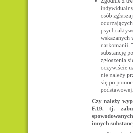
Zgodnie z tr
indywidualny
osób zgłasza
odurzających
psychoaktywn
wskazanych w
narkomanii. 
substancję p
zgłoszenia si
oczywiście u
nie należy pr
się po pomoc
podstawowej
Czy należy wyp
F.19, tj. zab
spowodowanych
innych substan