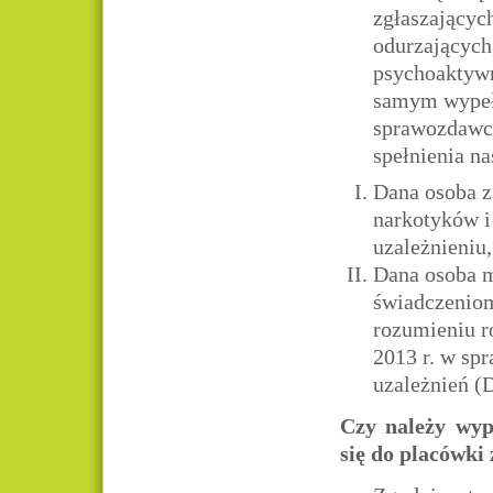
zgłaszającyc
odurzających
psychoaktywn
samym wypełn
sprawozdawcz
spełnienia n
Dana osoba z
narkotyków i
uzależnieniu
Dana osoba 
świadczeniom
rozumieniu r
2013 r. w sp
uzależnień (D
Czy należy wype
się do placówk