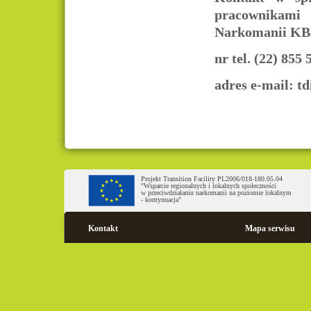
pracownikam
Narkomanii KB
nr tel. (22) 855 
adres e-mail:
td
Projekt Transition Facility PL2006/018-180.05.04
"Wsparcie regionalnych i lokalnych społeczności
w przeciwdziałaniu narkomanii na poziomie lokalnym
- kontynuacja"
Kontakt
Mapa serwisu